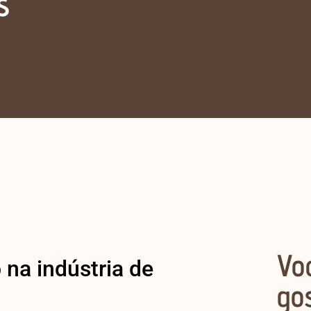
s
Vo
 na indústria de
go