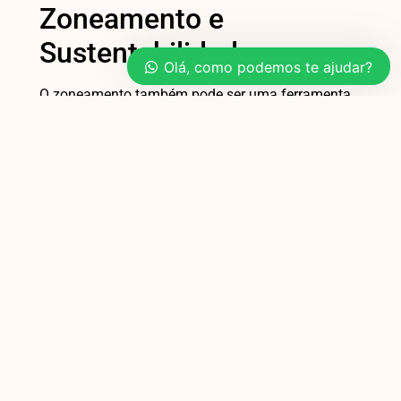
Zoneamento e
Sustentabilidade
Olá, como podemos te ajudar?
O zoneamento também pode ser uma ferramenta
poderosa na promoção da sustentabilidade. Ao
planejar um espaço de forma eficiente, é possível
reduzir o consumo de recursos e minimizar o
desperdício. Móveis planejados que utilizam
materiais sustentáveis e técnicas de produção eco-
friendly podem ser integrados ao zoneamento,
criando ambientes que são não apenas bonitos, mas
também responsáveis. Para saber mais sobre
soluções sustentáveis em móveis planejados, visite
dcorart.com.br
.
ANTERIOR
PRÓXIMA