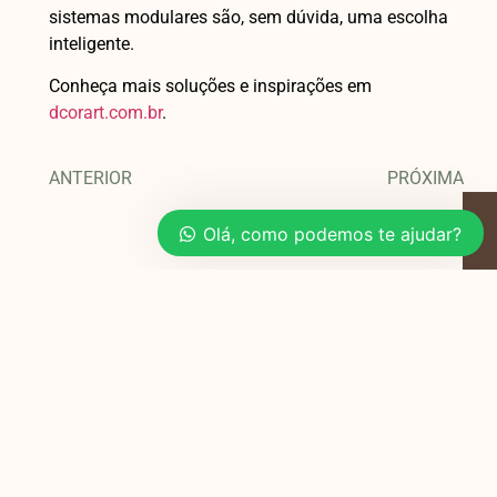
sistemas modulares são, sem dúvida, uma escolha
inteligente.
Conheça mais soluções e inspirações em
dcorart.com.br
.
ANTERIOR
PRÓXIMA
Olá, como podemos te ajudar?
Você também pode
gostar
Planejamento de Móveis para Salas e
Quartos em Apartamentos de 40m²
Viver em um apartamento de 40m²