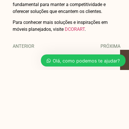
fundamental para manter a competitividade e
oferecer soluções que encantem os clientes.
Para conhecer mais soluções e inspirações em
móveis planejados, visite
DCORART
.
ANTERIOR
PRÓXIMA
Olá, como podemos te ajudar?
Você também pode
gostar
Planejamento de Móveis para Salas e
Quartos em Apartamentos de 40m²
Viver em um apartamento de 40m²