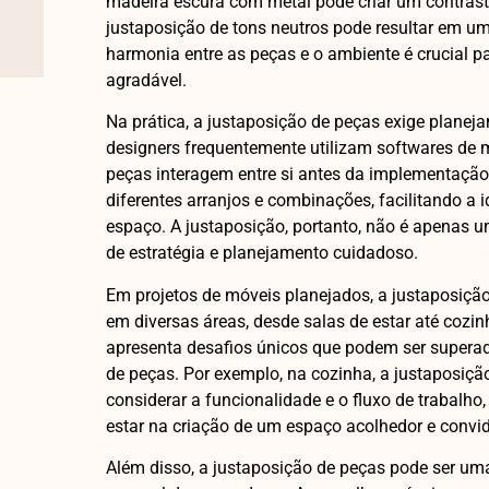
madeira escura com metal pode criar um contrast
justaposição de tons neutros pode resultar em um
harmonia entre as peças e o ambiente é crucial p
agradável.
Na prática, a justaposição de peças exige planej
designers frequentemente utilizam softwares de
peças interagem entre si antes da implementação
diferentes arranjos e combinações, facilitando a 
espaço. A justaposição, portanto, não é apenas 
de estratégia e planejamento cuidadoso.
Em projetos de móveis planejados, a justaposiçã
em diversas áreas, desde salas de estar até cozi
apresenta desafios únicos que podem ser superado
de peças. Por exemplo, na cozinha, a justaposiç
considerar a funcionalidade e o fluxo de trabalho,
estar na criação de um espaço acolhedor e convid
Além disso, a justaposição de peças pode ser um