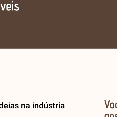
veis
Vo
deias na indústria
go