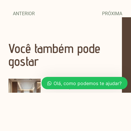
ANTERIOR
PRÓXIMA
Você também pode
gostar
Planejamento de Móveis para Salas e
Olá, como podemos te ajudar?
Quartos em Apartamentos de 40m²
Viver em um apartamento de 40m²
pode parecer um desafio,
Soluções Criativas para Cozinhas