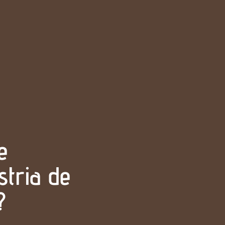
e
tria de
?