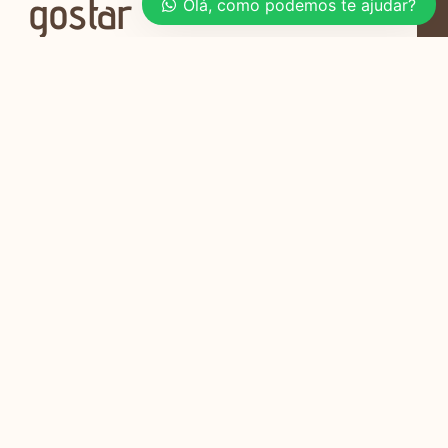
gostar
Olá, como podemos te ajudar?
Planejamento de Móveis para Salas e
Quartos em Apartamentos de 40m²
Viver em um apartamento de 40m²
pode parecer um desafio,
Soluções Criativas para Cozinhas
Compactas com Móveis Sob Medida
Cozinhas compactas podem ser um
desafio, mas também uma
oportunidade
Como Aproveitar Cada Centímetro em
Apartamentos Pequenos com Móveis
Planejados