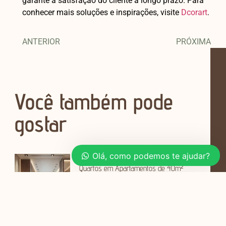
garante a satisfação do cliente a longo prazo. Para
conhecer mais soluções e inspirações, visite
Dcorart
.
ANTERIOR
PRÓXIMA
Você também pode
gostar
Olá, como podemos te ajudar?
Planejamento de Móveis para Salas e
Quartos em Apartamentos de 40m²
Viver em um apartamento de 40m²
pode parecer um desafio,