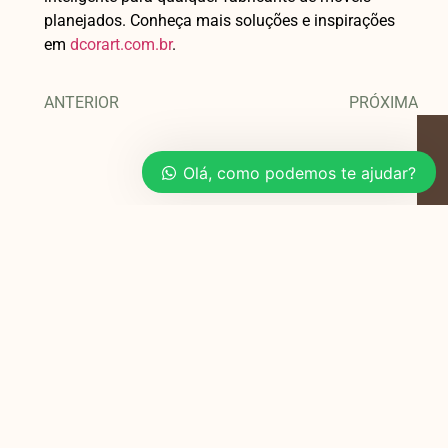
planejados. Conheça mais soluções e inspirações
em
dcorart.com.br
.
ANTERIOR
PRÓXIMA
Olá, como podemos te ajudar?
Você também pode
gostar
Planejamento de Móveis para Salas e
Quartos em Apartamentos de 40m²
Viver em um apartamento de 40m²
pode parecer um desafio,