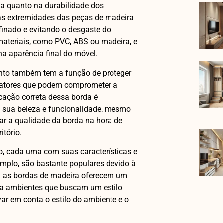
a quanto na durabilidade dos
nas extremidades das peças de madeira
inado e evitando o desgaste do
 materiais, como PVC, ABS ou madeira, e
a aparência final do móvel.
ento também tem a função de proteger
fatores que podem comprometer a
icação correta dessa borda é
 sua beleza e funcionalidade, mesmo
rar a qualidade da borda na hora de
itório.
o, cada uma com suas características e
emplo, são bastante populares devido à
 Já as bordas de madeira oferecem um
ara ambientes que buscam um estilo
var em conta o estilo do ambiente e o