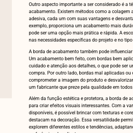
Outro aspecto importante a ser considerado é a t
acabamento. Existem métodos como a colagem a q
adesiva, cada um com suas vantagens e desvanta
exemplo, proporciona um acabamento mais durável
pode ser uma opção mais prática e rápida. A esc
nas necessidades específicas do projeto e no tipo 
A borda de acabamento também pode influenciar 
Um acabamento bem feito, com bordas bem aplic
cuidado e atenção aos detalhes, o que pode ser u
compra. Por outro lado, bordas mal aplicadas ou
comprometer a imagem do produto e desvalorizar o
um fabricante que preze pela qualidade em todos
Além da função estética e protetora, a borda de
para criar efeitos visuais interessantes. Com a v
disponíveis, é possível brincar com texturas e cor
destacam na decoração. Essa versatilidade permit
explorem diferentes estilos e tendências, adapta