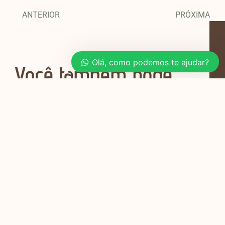
ANTERIOR
PRÓXIMA
Olá, como podemos te ajudar?
Você também pode
gostar
Planejamento de Móveis para Salas e
Quartos em Apartamentos de 40m²
Viver em um apartamento de 40m²
pode parecer um desafio,
Soluções Criativas para Cozinhas
Compactas com Móveis Sob Medida